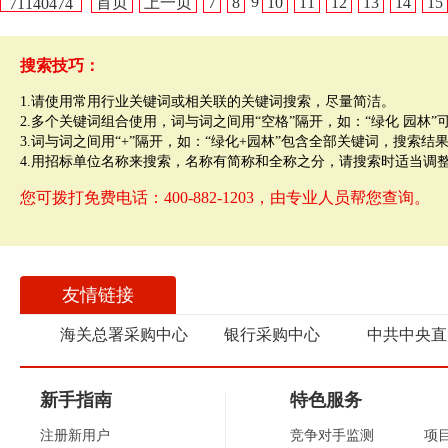
9
首页
上一页
7
8
10
11
12
13
14
15
71140474
搜索技巧：
1.请使用常用行业关键词或相关联的关键词搜索，尽量简洁。
2.多个关键词组合使用，词与词之间用“空格”隔开，如：“绿化 园林
3.词与词之间用“+”隔开，如：“绿化+园林”包含全部关键词，搜索结
4.用招标单位名称来搜索，名称有简称和全称之分，请搜索时适当调
您可拨打免费电话：400-882-1203，由专业人员帮您查询。
友情链接
海关总署采购中心
银行采购中心
中共中央直
新手指南
特色服务
注册新用户
竞争对手监测
项