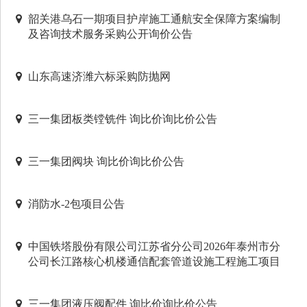
韶关港乌石一期项目护岸施工通航安全保障方案编制
及咨询技术服务采购公开询价公告
山东高速济潍六标采购防抛网
三一集团板类镗铣件 询比价询比价公告
三一集团阀块 询比价询比价公告
消防水-2包项目公告
中国铁塔股份有限公司江苏省分公司2026年泰州市分
公司长江路核心机楼通信配套管道设施工程施工项目
三一集团液压阀配件 询比价询比价公告