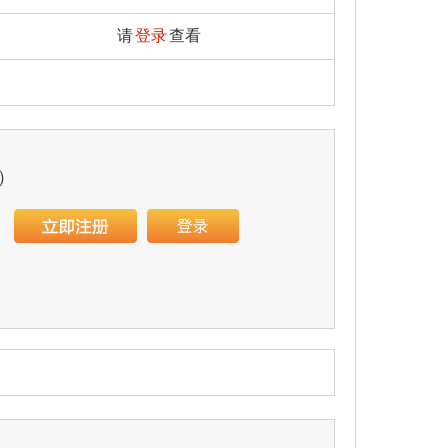
请
登录
查看
）